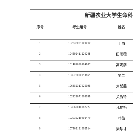
新疆农业大学生命科
序号
考生编号
姓名
1
102332071001010
丁雨
2
104592411220248
田雨薇
3
101182050104867
高明彦
4
103572000014861
吴兰
5
106352317025096
刘帮燕
6
102222071008058
关秀玲
7
104662010082227
凡艳艳
8
102032210401479
叶薇
9
107302121002514
梁珍才