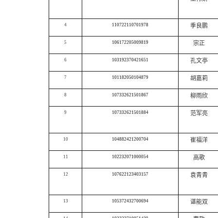
4
110722110701978
季良鹏
5
106172205009819
宗正
6
103192370421651
孔文亭
7
101182050104879
胡嘉莉
8
107332621501867
柳雨欣
9
107332621501884
范军亮
10
104882421200704
崔福洋
11
102232071000054
高歌
12
107622123403157
袁青青
13
105372432700694
谌能双