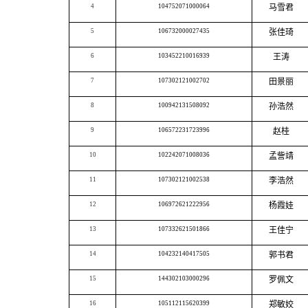
4
104752071000064
马雪君
5
106732000027435
张佳琦
6
103452210016939
王涛
7
107302121002702
田景丽
8
100942131508092
孙浩然
9
106572231723996
赵桂
10
102242071008036
孟訾靖
11
107302121002538
李浩然
12
106972621222956
杨霞娃
13
107332621501866
王佳宁
14
104232140417505
郭书君
15
144302103000296
罗佩文
16
105112115620399
郑敏姣