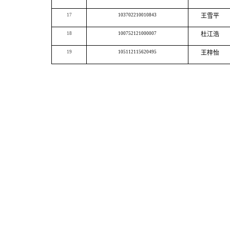
17
103702210010843
王雪平
18
100752121000007
杜江浩
19
105112115620495
王梓怡