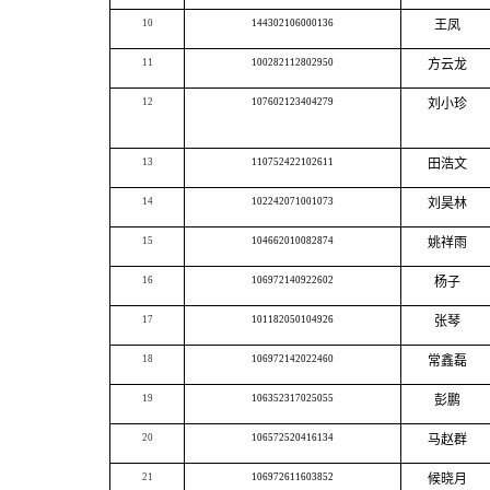
10
144302106000136
王凤
11
100282112802950
方云龙
12
107602123404279
刘小珍
13
110752422102611
田浩文
14
102242071001073
刘昊林
15
104662010082874
姚祥雨
16
106972140922602
杨子
17
101182050104926
张琴
18
106972142022460
常鑫磊
19
106352317025055
彭鹏
20
106572520416134
马赵群
21
106972611603852
候晓月